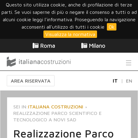
Questo sito utilizza cookie, anche di profilazione di terze
parti. Se vuoi saperne di più o negare il consenso a tutti o ad
alcuni cookie leggi l'informativa. Proseguendo la navigazione
acconsenti all'utilizzo di tutti i cookie
Ok
Visualizza la normativa
Roma
Milano
AREA RISERVATA
IT
EN
SEI IN:
ITALIANA COSTRUZIONI
REALIZZAZIONE PARCO SCIENTIFICO E
TECNOLOGICO A NOVI SAD
Realizzazione Parco