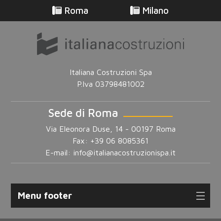
Roma
Milano
Italiana Costruzioni Spa
P.Iva 03798481002
Sede di Roma
Via Eleonora Duse, 14 - 00197 Roma
Fax: +39 06 8085361
E-mail:
info@italianacostruzionispa.it
Menu footer