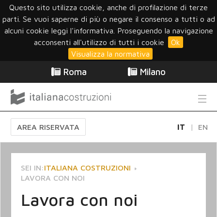
Questo sito utilizza cookie, anche di profilazione di terze
parti. Se vuoi saperne di più o negare il consenso a tutti o ad
alcuni cookie leggi l'informativa. Proseguendo la navigazione
acconsenti all'utilizzo di tutti i cookie
Ok
Visualizza la normativa
Roma
Milano
AREA RISERVATA
IT
EN
SEI IN:
ITALIANA COSTRUZIONI
LAVORA CON NOI
Lavora con noi