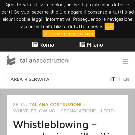
Questo sito utilizza cookie, anche di profilazione di terze
parti. Se vuoi saperne di più o negare il consenso a tutti o ad
alcuni cookie leggi l'informativa. Proseguendo la navigazione
acconsenti all'utilizzo di tutti i cookie
Ok
Visualizza la normativa
Roma
Milano
AREA RISERVATA
IT
EN
SEI IN:
ITALIANA COSTRUZIONI
WHISTLEBLOWING – SEGNALAZIONE ILLECITI
Whistleblowing –