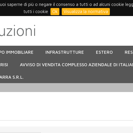
vuoi saperne di più o negare il consenso a tutti o ad alcuni cookie leg
tutti i cookie
Ok
Visualizza la normativa
PO IMMOBILIARE
INFRASTRUTTURE
ESTERO
RE
RISI
AVVISO DI VENDITA COMPLESSO AZIENDALE DI ITALIA
RRA S.R.L.