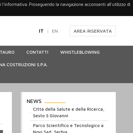
gi l'informativa. Proseguendo la navigazione acconsenti all'utilizzo di
IT
EN
AREA RISERVATA
STAURO
CONTATTI
WHISTLEBLOWING
NA COSTRUZIONI S.P.A.
NEWS
Città della Salute e della Ricerca,
Sesto S Giovanni
Parco Scientifico e Tecnologico a
Novi Sad, Serbia