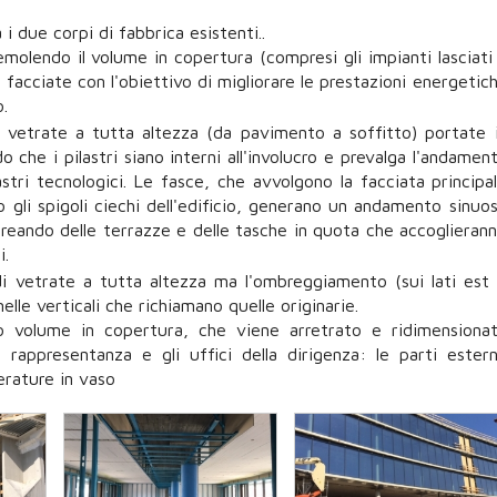
a i due corpi di fabbrica esistenti..
olendo il volume in copertura (compresi gli impianti lasciati
facciate con l'obiettivo di migliorare le prestazioni energetic
.
 vetrate a tutta altezza (da pavimento a soffitto) portate 
o che i pilastri siano interni all'involucro e prevalga l'andamen
astri tecnologici. Le fasce, che avvolgono la facciata principa
 gli spigoli ciechi dell'edificio, generano un andamento sinuo
 creando delle terrazze e delle tasche in quota che accoglieran
i.
i vetrate a tutta altezza ma l'ombreggiamento (sui lati est
lle verticali che richiamano quelle originarie.
o volume in copertura, che viene arretrato e ridimensiona
i rappresentanza e gli uffici della dirigenza: le parti ester
erature in vaso