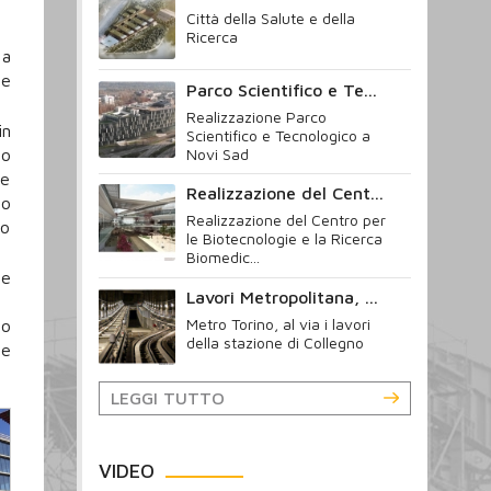
Città della Salute e della
Ricerca
 a
he
Parco Scientifico e Te...
Realizzazione Parco
in
Scientifico e Tecnologico a
Novi Sad
to
le
Realizzazione del Cent...
so
Realizzazione del Centro per
no
le Biotecnologie e la Ricerca
Biomedic...
 e
Lavori Metropolitana, ...
Metro Torino, al via i lavori
to
della stazione di Collegno
ne
LEGGI TUTTO
VIDEO