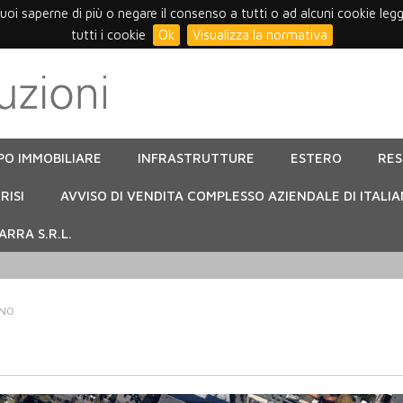
vuoi saperne di più o negare il consenso a tutti o ad alcuni cookie leg
tutti i cookie
Ok
Visualizza la normativa
PO IMMOBILIARE
INFRASTRUTTURE
ESTERO
RE
RISI
AVVISO DI VENDITA COMPLESSO AZIENDALE DI ITALIA
RRA S.R.L.
ANO