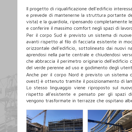
Il progetto di riqualificazione dell'edificio interess
e prevede di mantenerne la struttura portante dem
vista) e la guardiola, ripensando completamente le 
e conferire il massimo comfort negli spazi di lavoro
Per il corpo Sud è previsto un sistema di nuove
avanti rispetto al filo di facciata esistente in mod
orizzontale dell'edificio, sottolineato dai nuovi n
aprendosi nella parte centrale e chiudendosi verso
che abbraccia il perimetro originario dell'edificio
del verde perenne ad uso e godimento degli utent
Anche per il corpo Nord è previsto un sistema d
ovest) è ottenuto tramite il posizionamento di lame
Lo stesso linguaggio viene riproposto sul nuov
rispetto all'esistente e pensato per gli spazi d
vengono trasformate in terrazze che ospitano alb