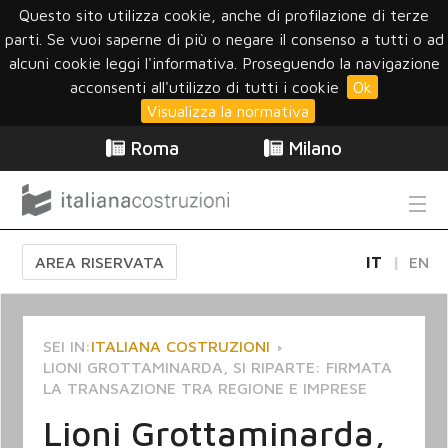
Questo sito utilizza cookie, anche di profilazione di terze
parti. Se vuoi saperne di più o negare il consenso a tutti o ad
alcuni cookie leggi l'informativa. Proseguendo la navigazione
acconsenti all'utilizzo di tutti i cookie
Ok
Visualizza la normativa
Roma
Milano
AREA RISERVATA
IT
EN
SEI IN:
ITALIANA COSTRUZIONI
LIONI GROTTAMINARDA, SI RIPARTE: FIRMATA
LA TRANSAZIONE TRA REGIONE E IMPRESE
Lioni Grottaminarda,