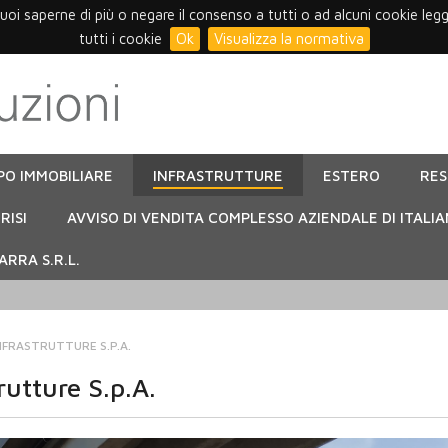
vuoi saperne di più o negare il consenso a tutti o ad alcuni cookie leg
tutti i cookie
Ok
Visualizza la normativa
PO IMMOBILIARE
INFRASTRUTTURE
ESTERO
RE
RISI
AVVISO DI VENDITA COMPLESSO AZIENDALE DI ITALIA
RRA S.R.L.
INFRASTRUTTURE S.P.A.
rutture S.p.A.