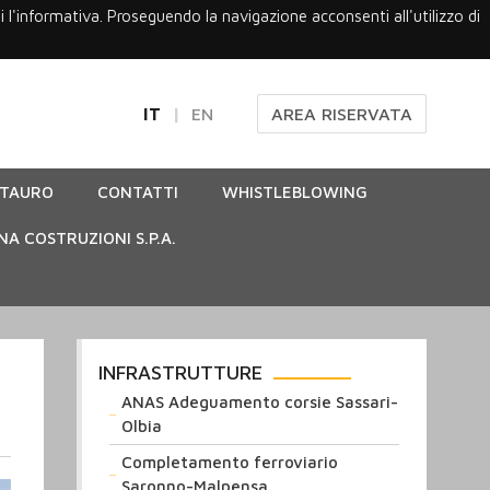
gi l'informativa. Proseguendo la navigazione acconsenti all'utilizzo di
IT
EN
AREA RISERVATA
STAURO
CONTATTI
WHISTLEBLOWING
NA COSTRUZIONI S.P.A.
INFRASTRUTTURE
ANAS Adeguamento corsie Sassari-
Olbia
Completamento ferroviario
Saronno-Malpensa