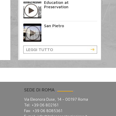
Education at
Preservation
San Pietro
LEGGI TUTTO
SEDE DI ROMA
Via Eleonora Duse, 14 - 00197 Roma
Tel: +39 06 802161
Fax: +39 06 8085361