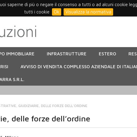
vuoi saperne di più o negare il consenso a tutti o ad alcuni cookie leg
tutti i cookie
Ok
Visualizza la normativa
PO IMMOBILIARE
INFRASTRUTTURE
ESTERO
RE
RISI
AVVISO DI VENDITA COMPLESSO AZIENDALE DI ITALIA
RRA S.R.L.
TRATIVE, GIUDIZIARIE, DELLE FORZE DELL’ORDINE
e, delle forze dell’ordine