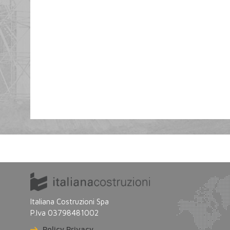
Italiana Costruzioni Spa
P.Iva 03798481002
Policy Privacy