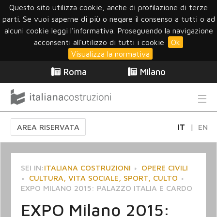
Questo sito utilizza cookie, anche di profilazione di terze
parti. Se vuoi saperne di più o negare il consenso a tutti o ad
alcuni cookie leggi l'informativa. Proseguendo la navigazione
acconsenti all'utilizzo di tutti i cookie
Ok
Visualizza la normativa
Roma
Milano
AREA RISERVATA
IT
EN
SEI IN:
ITALIANA COSTRUZIONI
OPERE CIVILI
CULTURA, VITA SOCIALE, SPORT, CULTO
EXPO MILANO 2015: PALAZZO ITALIA E CARDO
EXPO Milano 2015: