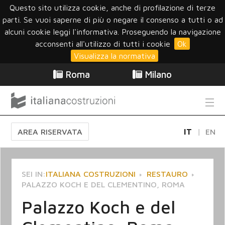
Questo sito utilizza cookie, anche di profilazione di terze
parti. Se vuoi saperne di più o negare il consenso a tutti o ad
alcuni cookie leggi l'informativa. Proseguendo la navigazione
acconsenti all'utilizzo di tutti i cookie
Ok
Visualizza la normativa
Roma
Milano
AREA RISERVATA
IT
EN
SEI IN:
ITALIANA COSTRUZIONI
RESTAURO
PALAZZO KOCH E DEL CLEMENTINO, ROMA
Palazzo Koch e del