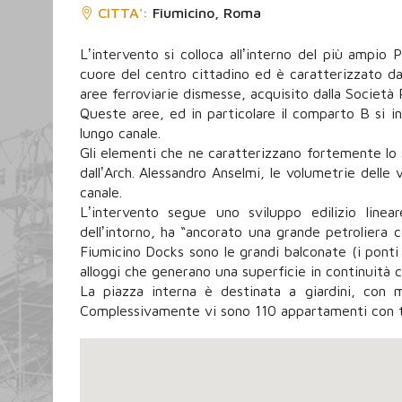
CITTA':
Fiumicino, Roma
Lʼintervento si colloca allʼinterno del più ampio
cuore del centro cittadino ed è caratterizzato da 
aree ferroviarie dismesse, acquisito dalla Societ
Queste aree, ed in particolare il comparto B si in
lungo canale.
Gli elementi che ne caratterizzano fortemente lo 
dallʼArch. Alessandro Anselmi, le volumetrie delle 
canale.
Lʼintervento segue uno sviluppo edilizio linea
dellʼintorno, ha “ancorato una grande petroliera co
Fiumicino Docks sono le grandi balconate (i ponti d
alloggi che generano una superficie in continuità c
La piazza interna è destinata a giardini, con m
Complessivamente vi sono 110 appartamenti con t