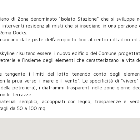
 Piano di Zona denominato “Isolato Stazione” che si sviluppa n
interventi residenziali misti che si insediano in una porzione 
à Roma Docks.
cuneano dalle piste dellʼaeroporto fino al centro cittadino ed 
skyline risultano essere il nuovo edificio del Comune progetta
vetrerie e lʼinsieme degli elementi che caratterizzano la vita d
re tangente i limiti del lotto tenendo conto degli elemen
n la prua verso il mare e il vento”. Le specificità di “vivere”
ella petroliera), i diaframmi trasparenti nelle zone giorno deg
on le terrazze.
ateriali semplici, accoppiati con legno, trasparenze e verd
agli da 50 a 100 mq.