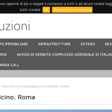
vuoi saperne di più o negare il consenso a tutti o ad alcuni cookie leg
tutti i cookie
Ok
Visualizza la normativa
PO IMMOBILIARE
INFRASTRUTTURE
ESTERO
RE
RISI
AVVISO DI VENDITA COMPLESSO AZIENDALE DI ITALIA
RRA S.R.L.
CENTRO POLIFUNZIONALE DI FIUMICINO, ROMA
micino, Roma