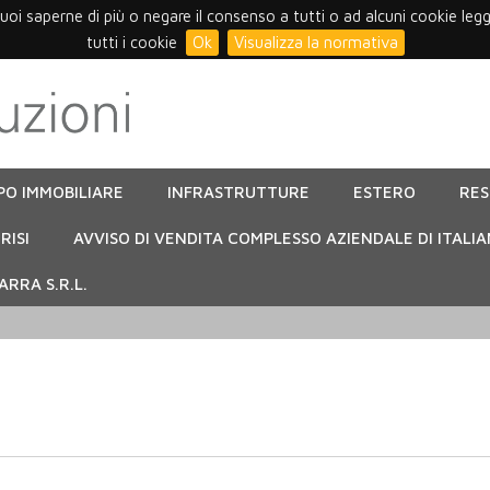
vuoi saperne di più o negare il consenso a tutti o ad alcuni cookie leg
tutti i cookie
Ok
Visualizza la normativa
PO IMMOBILIARE
INFRASTRUTTURE
ESTERO
RE
RISI
AVVISO DI VENDITA COMPLESSO AZIENDALE DI ITALIA
RRA S.R.L.