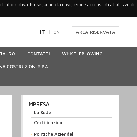
gi l'informativa. Proseguendo la navigazione acconsenti all'utilizzo di
IT
EN
AREA RISERVATA
STAURO
CONTATTI
WHISTLEBLOWING
NA COSTRUZIONI S.P.A.
IMPRESA
La Sede
Certificazioni
Politiche Aziendali