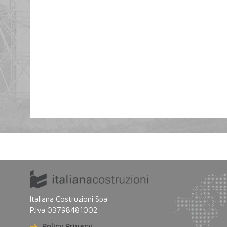
Italiana Costruzioni Spa
P.Iva 03798481002
Policy Privacy