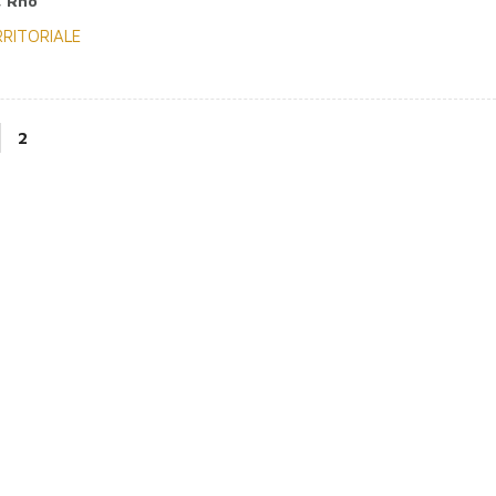
, Rho
RITORIALE
2