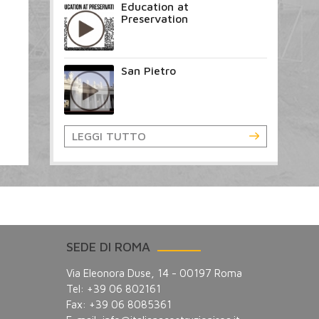
Education at
Preservation
San Pietro
LEGGI TUTTO
SEDE DI ROMA
Via Eleonora Duse, 14 - 00197 Roma
Tel: +39 06 802161
Fax: +39 06 8085361