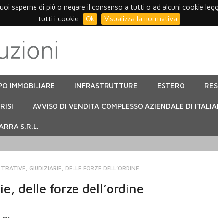
vuoi saperne di più o negare il consenso a tutti o ad alcuni cookie leg
tutti i cookie
Ok
Visualizza la normativa
PO IMMOBILIARE
INFRASTRUTTURE
ESTERO
RE
RISI
AVVISO DI VENDITA COMPLESSO AZIENDALE DI ITALIA
RRA S.R.L.
TRATIVE, GIUDIZIARIE, DELLE FORZE DELL’ORDINE
e, delle forze dell’ordine