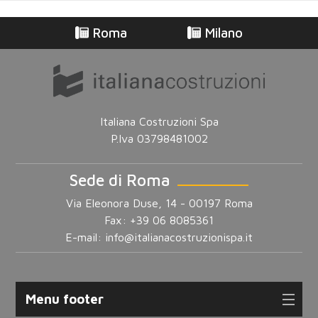
Roma
Milano
Italiana Costruzioni Spa
P.Iva 03798481002
Sede di Roma
Via Eleonora Duse, 14 - 00197 Roma
Fax: +39 06 8085361
E-mail:
info@italianacostruzionispa.it
Menu footer