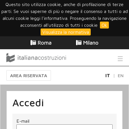
Questo sito utilizza cookie, anche di profilazione di terze
parti. Se vuoi saperne di più o negare il consenso a tutti o ad
alcuni cookie leggi l'informativa. Proseguendo la navigazione
acconsenti all'utilizzo di tutti i cookie
Ok
Visualizza la normativa
Roma
Milano
AREA RISERVATA
IT
EN
Accedi
E-mail