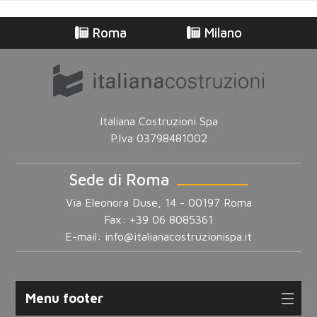
Roma
Milano
Italiana Costruzioni Spa
P.Iva 03798481002
Sede di Roma
Via Eleonora Duse, 14 - 00197 Roma
Fax: +39 06 8085361
E-mail:
info@italianacostruzionispa.it
Menu footer