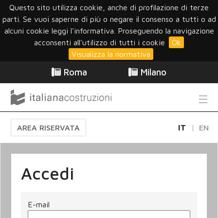
Questo sito utilizza cookie, anche di profilazione di terze
parti. Se vuoi saperne di più o negare il consenso a tutti o ad
alcuni cookie leggi l'informativa. Proseguendo la navigazione
acconsenti all'utilizzo di tutti i cookie
Ok
Visualizza la normativa
Roma
Milano
AREA RISERVATA
IT
EN
Accedi
E-mail