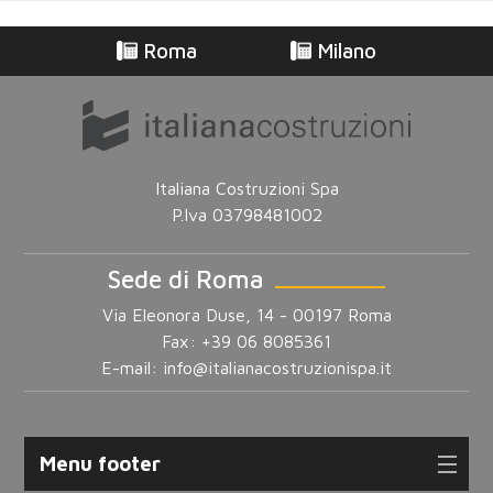
Roma
Milano
Italiana Costruzioni Spa
P.Iva 03798481002
Sede di Roma
Via Eleonora Duse, 14 - 00197 Roma
Fax: +39 06 8085361
E-mail:
info@italianacostruzionispa.it
Menu footer