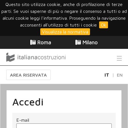
Questo sito utilizza cookie, anche di profilazione di terze
parti. Se vuoi saperne di più o negare il consenso a tutti o ad
alcuni cookie leggi l'informativa. Proseguendo la navigazione
acconsenti all'utilizzo di tutti i cookie
Ok
Visualizza la normativa
Roma
Milano
AREA RISERVATA
IT
EN
Accedi
E-mail