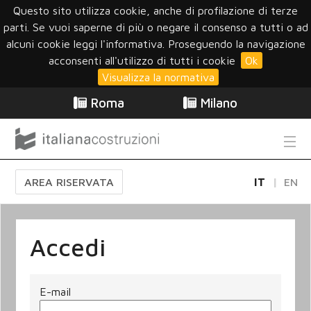
Questo sito utilizza cookie, anche di profilazione di terze
parti. Se vuoi saperne di più o negare il consenso a tutti o ad
alcuni cookie leggi l'informativa. Proseguendo la navigazione
acconsenti all'utilizzo di tutti i cookie
Ok
Visualizza la normativa
Roma
Milano
AREA RISERVATA
IT
EN
Accedi
E-mail