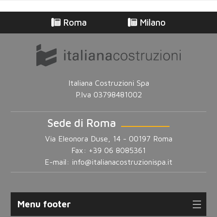
Roma
Milano
Italiana Costruzioni Spa
P.Iva 03798481002
Sede di Roma
Via Eleonora Duse, 14 - 00197 Roma
Fax: +39 06 8085361
E-mail:
info@italianacostruzionispa.it
Menu footer